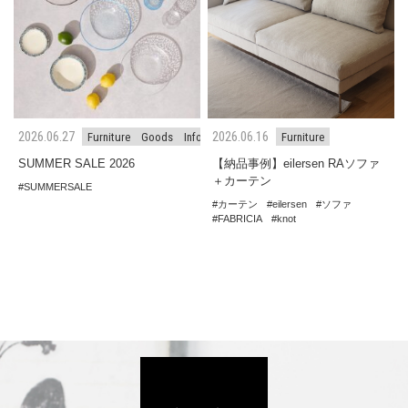
2026.06.27
2026.06.16
Furniture
Goods
Information
Furniture
SUMMER SALE 2026
【納品事例】eilersen RAソファ
＋カーテン
SUMMERSALE
カーテン
eilersen
ソファ
FABRICIA
knot