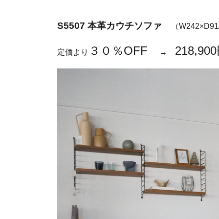
S5507 本革カウチソファ
（W242×D91
３０％OFF
218,9
定価より
→