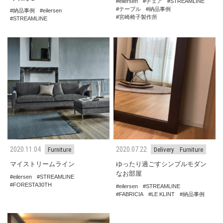
eilersen
チェア
STREAMLINE
テーブル
納品事例
納品事例
eilersen
宮崎椅子製作所
STREAMLINE
2020.11.04
2020.07.22
Furniture
Delivery
Furniture
マイストリームライン
ゆったり過ごすシンプルモダン
なお部屋
eilersen
STREAMLINE
FORESTA30TH
eilersen
STREAMLINE
FABRICIA
LE KLINT
納品事例