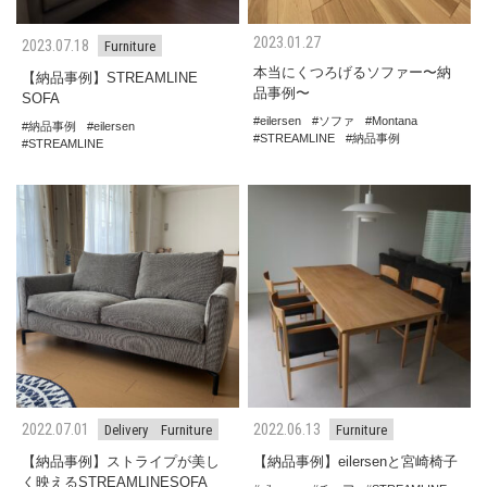
2023.01.27
2023.07.18
Furniture
本当にくつろげるソファー〜納
【納品事例】STREAMLINE
品事例〜
SOFA
eilersen
ソファ
Montana
納品事例
eilersen
STREAMLINE
納品事例
STREAMLINE
2022.07.01
2022.06.13
Delivery
Furniture
Furniture
【納品事例】ストライプが美し
【納品事例】eilersenと宮崎椅子
く映えるSTREAMLINESOFA