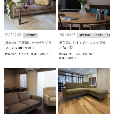
2025.12.05
2024.04.05
Furniture
Furniture
Goods
Staff
日本の住宅事情に合わせたソフ
新生活におすすめ「スタッフ愛
ァ、streamline mini
用品」②
eilersen
ソファ
STREAMLINE
iittala
TEEMA
THYME
STREAMLINE