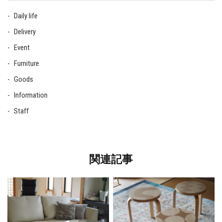
Daily life
Delivery
Event
Furniture
Goods
Information
Staff
関連記事