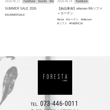
2026.06.27
2026.06.16
Furniture
Goods
Information
Furniture
SUMMER SALE 2026
【納品事例】eilersen RAソファ
＋カーテン
SUMMERSALE
knot
カーテン
eilersen
ソファ
FABRICIA
073-446-0011
TEL.