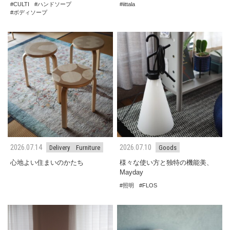
CULTI
ハンドソープ
iittala
ボディソープ
2026.07.14
2026.07.10
Delivery
Furniture
Goods
心地よい住まいのかたち
様々な使い方と独特の機能美、
Mayday
照明
FLOS