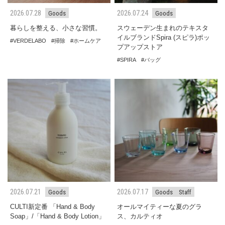
2026.07.28
2026.07.24
Goods
Goods
暮らしを整える、小さな習慣。
スウェーデン生まれのテキスタ
イルブランドSpira (スピラ)ポッ
VERDELABO
掃除
ホームケア
プアップストア
SPIRA
バッグ
2026.07.21
2026.07.17
Goods
Goods
Staff
CULTI新定番 「Hand & Body
オールマイティーな夏のグラ
Soap」/「Hand & Body Lotion」
ス、カルティオ