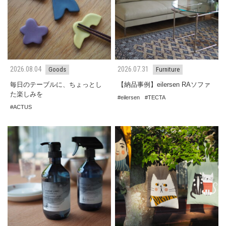
2026.08.04
2026.07.31
Goods
Furniture
毎日のテーブルに、ちょっとし
【納品事例】eilersen RAソファ
た楽しみを
eilersen
TECTA
ACTUS