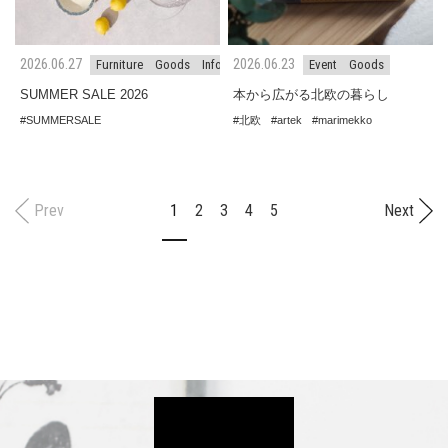
2026.06.27
2026.06.23
Furniture
Goods
Information
Event
Goods
SUMMER SALE 2026
本から広がる北欧の暮らし
SUMMERSALE
北欧
artek
marimekko
Prev
1
2
3
4
5
Next