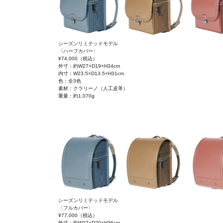
シーズンリミテッドモデル
〈ハーフカバー〉
¥74,000
（税込）
外寸：約W27×D19×H34cm
内寸：W23.5×D13.5×H31cm
色：全3色
素材：クラリーノ（人工皮革）
重量：約1,070g
シーズンリミテッドモデル
〈フルカバー〉
¥77,000
（税込）
外寸：約W27×D20×H36cm