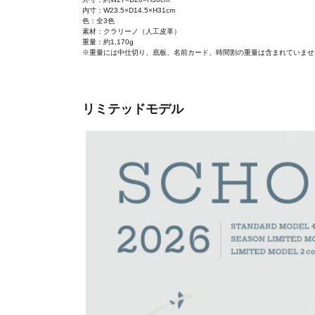
内寸：W23.5×D14.5×H31cm
色：全3色
素材：クラリーノ（人工皮革）
重量：約1,170g
※重量には中仕切り、底板、名前カード、時間割の重量は含ま
リミテッドモデル