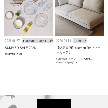
2026.06.27
2026.06.16
Furniture
Goods
Information
Furniture
SUMMER SALE 2026
【納品事例】eilersen RAソファ
＋カーテン
SUMMERSALE
eilersen
ソファ
FABRICIA
knot
カーテン