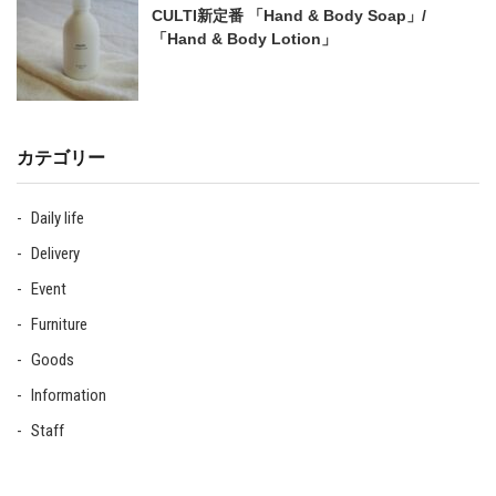
CULTI新定番 「Hand & Body Soap」/
「Hand & Body Lotion」
カテゴリー
Daily life
Delivery
Event
Furniture
Goods
Information
Staff