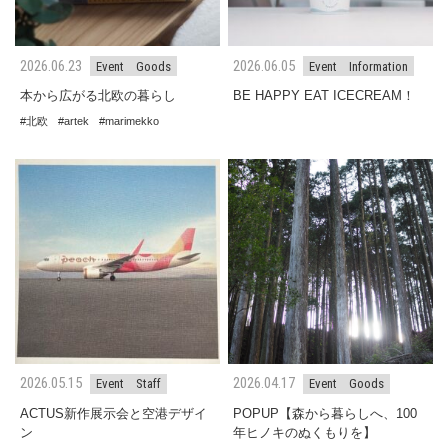
2026.06.23
2026.06.05
Event
Goods
Event
Information
本から広がる北欧の暮らし
BE HAPPY EAT ICECREAM！
北欧
artek
marimekko
2026.05.15
2026.04.17
Event
Staff
Event
Goods
ACTUS新作展示会と空港デザイ
POPUP【森から暮らしへ、100
ン
年ヒノキのぬくもりを】