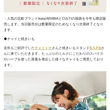
・人気の北欧ブランドiitala/ARABIAとCULTIの福袋を今年も限定販
売します。当日販売分は数量限定のためなくなり次第終了となり
ます。
◆チャイと焼きいも
去年もご好評でした
チャイトナ
さんと焼きいもスタンド
B.S.P.B
さ
んに来ていただきます。たっぷりのミルクにこだわりのスパイス
やハーブを使った茶葉を煮出した様々なチャイをご用意しており
ます。